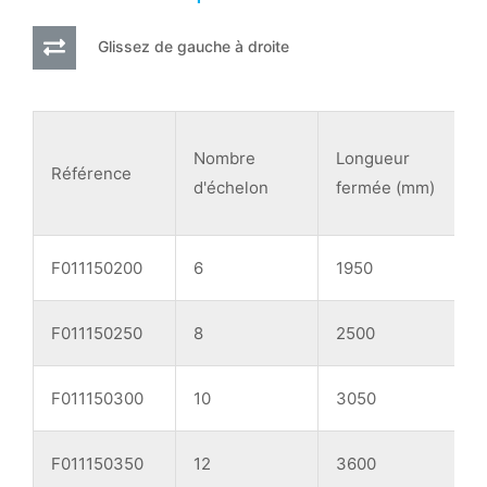
Glissez de gauche à droite
Nombre
Longueur
Référence
d'échelon
fermée (mm)
o
F011150200
6
1950
F011150250
8
2500
F011150300
10
3050
F011150350
12
3600