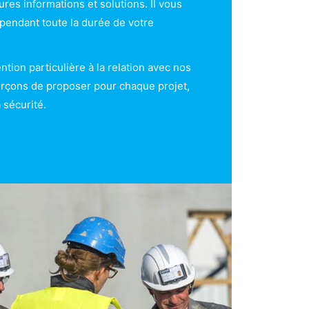
res informations et solutions. Il vous
endant toute la durée de votre
tion particulière à la relation avec nos
orçons de proposer pour chaque projet,
a sécurité.