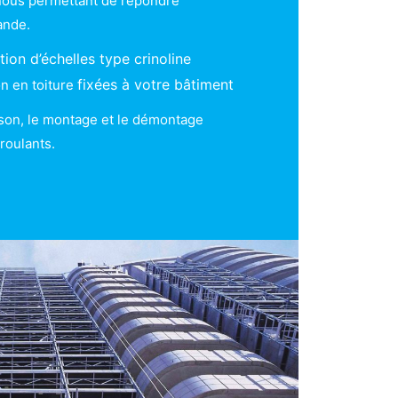
nous permettant de répondre
ande.
ation d’échelles type crinoline
fixées à votre bâtiment
on en toiture
ison, le montage et le démontage
roulants.