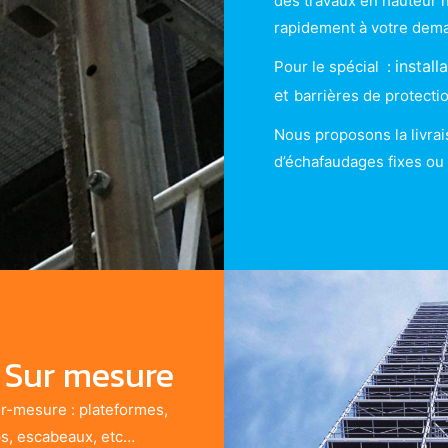
des travaux en hauteur 
rapidement à votre dem
install
Pour le spécial
:
et
barrières de protecti
Nous proposons la livra
d’échafaudages fixes ou 
Sur mesure
ur-mesure : plateformes,
ps, escabeaux, etc…