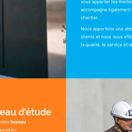
vous apporter les meilleu
accompagne également p
chantier.
Nous apportons une atten
clients et nous nous eff
la qualité, le service et l
eau d'étude
notre
bureau
guration.