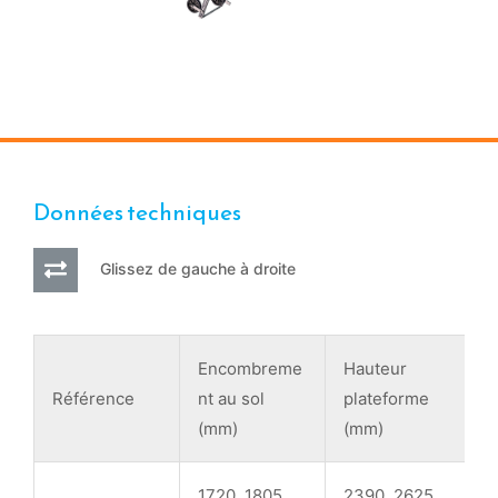
Données techniques
Glissez de gauche à droite
Encombreme
Hauteur
H
Référence
nt au sol
plateforme
t
(mm)
(mm)
1720, 1805,
2390, 2625,
4