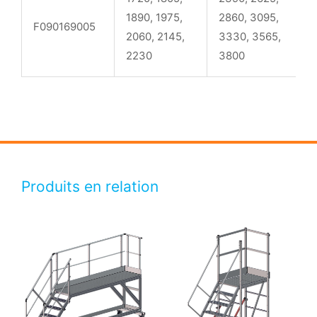
1890, 1975,
2860, 3095,
4
F090169005
2060, 2145,
3330, 3565,
5
2230
3800
Produits en relation