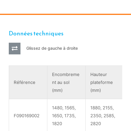
Données techniques
Glissez de gauche à droite
Encombreme
Hauteur
H
Référence
nt au sol
plateforme
t
(mm)
(mm)
1480, 1565,
1880, 2155,
3
F090169002
1650, 1735,
2350, 2585,
4
1820
2820