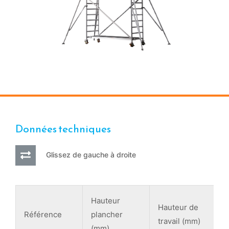
Données techniques
Glissez de gauche à droite
Hauteur
P
Hauteur de
Référence
plancher
i
travail (mm)
(mm)
s