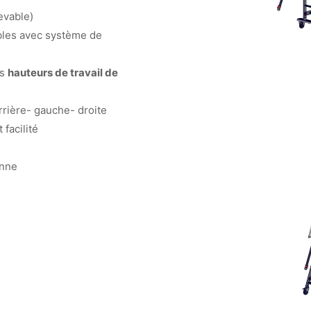
evable)
bles avec système de
es
hauteurs de travail de
arrière- gauche- droite
 facilité
onne